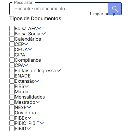
Pesquisar
Encontre
um
documento
Limpar pesquisa
Tipos de Documentos
Bolsa AFA
Bolsa Social
Calendários
CEP
CEUA
CIPA
Compliance
CPA
Editais de Ingresso
ENADE
Extensão
FIES
Marca
Mensalidades
Mestrado
NExP
Ouvidoria
PIBEx
PIBIC-PIBIT
PIBID