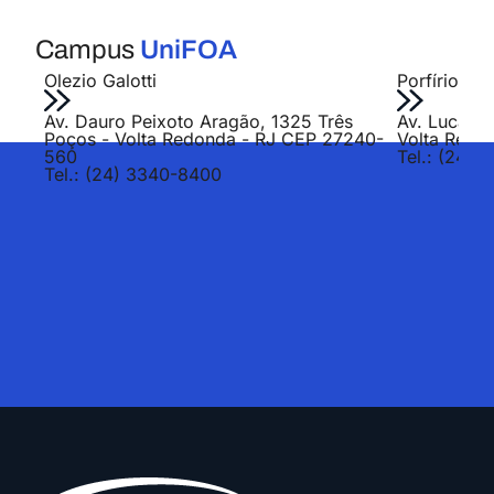
Campus
UniFOA
Olezio Galotti
Porfírio Jo
Av. Dauro Peixoto Aragão, 1325 Três
Av. Lucas E
Poços - Volta Redonda - RJ CEP 27240-
Volta Redo
560
Tel.: (24) 
Tel.: (24) 3340-8400