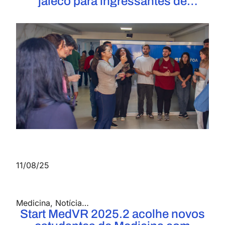
jaleco para ingressantes de
Medicina
11/08/25
Medicina
,
Notícias
,
UniFOA
Start MedVR 2025.2 acolhe novos