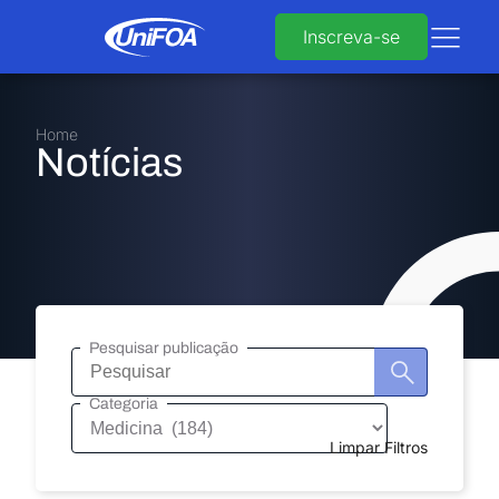
Inscreva-se
Home
Notícias
Pesquisar publicação
Pesquisar
publicação
Categoria
Limpar Filtros