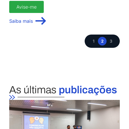
Avise-me
Saiba mais
1
2
3
As últimas
publicações