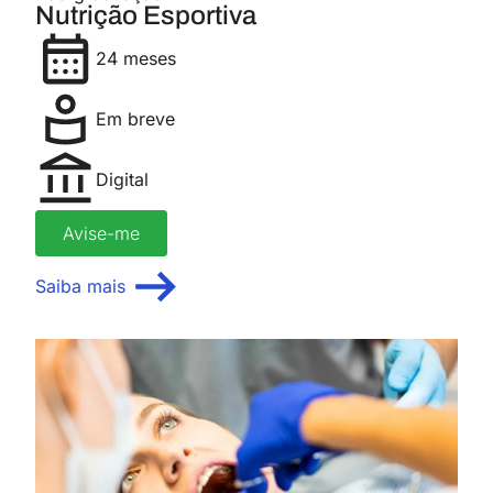
Nutrição Esportiva
24 meses
Em breve
Digital
Avise-me
Saiba mais