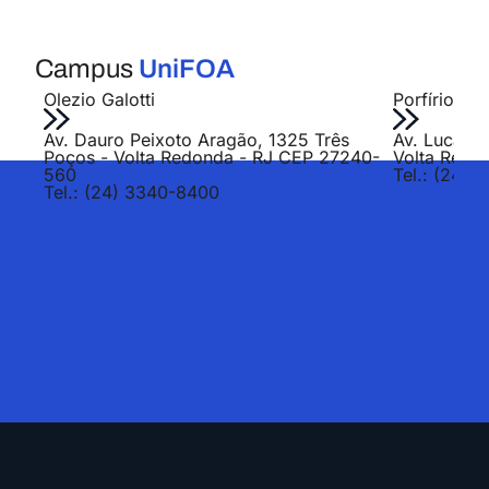
Campus
UniFOA
Olezio Galotti
Porfírio Jo
Av. Dauro Peixoto Aragão, 1325 Três
Av. Lucas E
Poços - Volta Redonda - RJ CEP 27240-
Volta Redo
560
Tel.: (24) 
Tel.: (24) 3340-8400