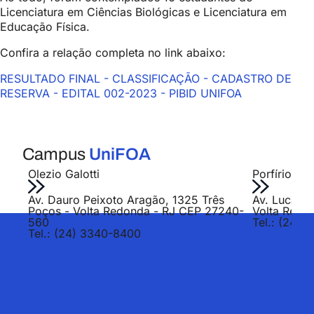
Licenciatura em Ciências Biológicas e Licenciatura em
Educação Física.
Confira a relação completa no link abaixo:
RESULTADO FINAL - CLASSIFICAÇÃO - CADASTRO DE
RESERVA - EDITAL 002-2023 - PIBID UNIFOA
Campus
UniFOA
Olezio Galotti
Porfírio Jo
Av. Dauro Peixoto Aragão, 1325 Três
Av. Lucas E
Poços - Volta Redonda - RJ CEP 27240-
Volta Redo
560
Tel.: (24) 
Tel.: (24) 3340-8400