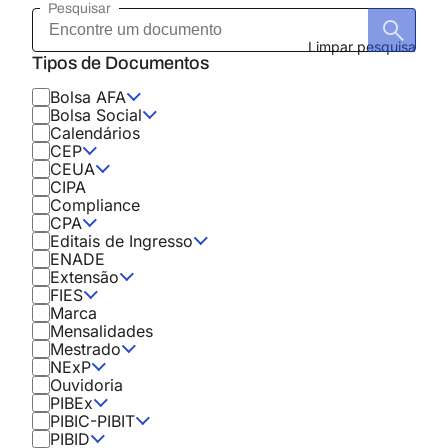
Pesquisar
Encontre
um
documento
Limpar pesquisa
Tipos de Documentos
Bolsa AFA
Bolsa Social
Calendários
CEP
CEUA
CIPA
Compliance
CPA
Editais de Ingresso
ENADE
Extensão
FIES
Marca
Mensalidades
Mestrado
NExP
Ouvidoria
PIBEx
PIBIC-PIBIT
PIBID