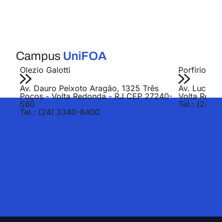
Campus
UniFOA
Olezio Galotti
Porfírio Jo
Av. Dauro Peixoto Aragão, 1325 Três
Av. Lucas E
Poços - Volta Redonda - RJ CEP 27240-
Volta Redo
560
Tel.: (24) 
Tel.: (24) 3340-8400