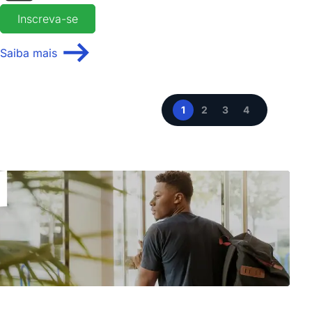
Inscreva-se
Saiba mais
1
2
3
4