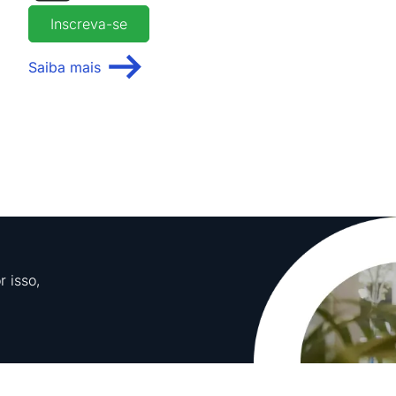
Inscreva-se
Saiba mais
r isso,