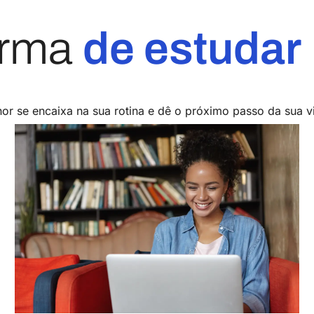
orma
de estudar
or se encaixa na sua rotina e dê o próximo passo da sua v