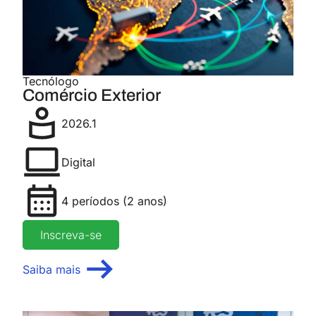
Tecnólogo
Comércio Exterior
2026.1
Digital
4 períodos (2 anos)
Inscreva-se
Saiba mais