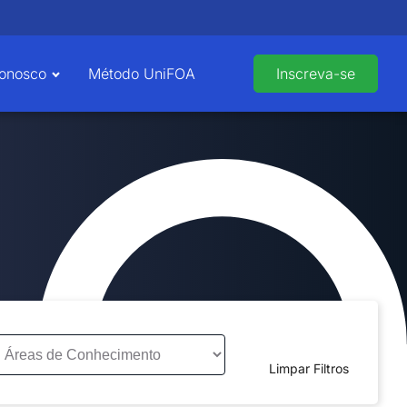
Conosco
Método UniFOA
Inscreva-se
Limpar Filtros