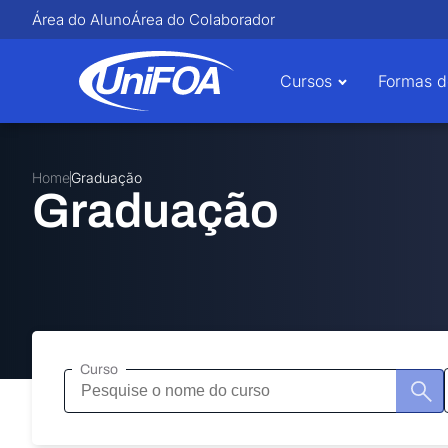
Área do Aluno
Área do Colaborador
Cursos
Formas d
Home
Graduação
Graduação
Curso
Pesquisa
de
curso