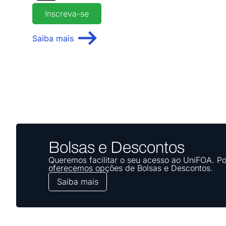
Inscreva-se
Saiba mais
Bolsas e Descontos
Queremos facilitar o seu acesso ao UniFOA. Po
oferecemos opções de Bolsas e Descontos.
Saiba mais