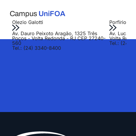
Campus
UniFOA
Olezio Galotti
Porfírio Jo
Av. Dauro Peixoto Aragão, 1325 Três
Av. Lucas E
Poços - Volta Redonda - RJ CEP 27240-
Volta Redo
560
Tel.: (24) 
Tel.: (24) 3340-8400