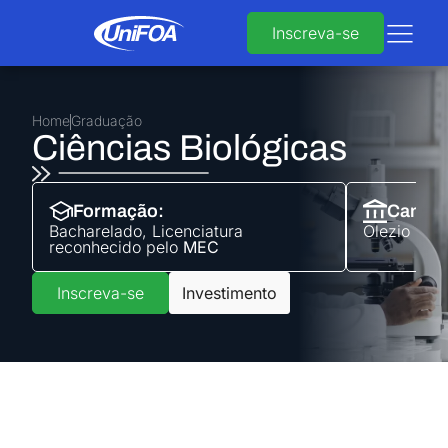
Inscreva-se
Home
Graduação
Ciências Biológicas
Formação:
Campu
Bacharelado
,
Licenciatura
Olezio Galo
reconhecido pelo
MEC
Inscreva-se
Investimento