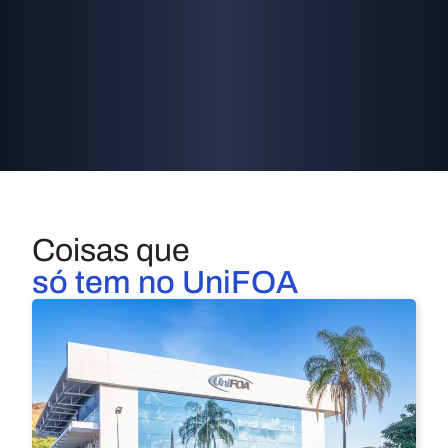
Coisas que
só tem no UniFOA