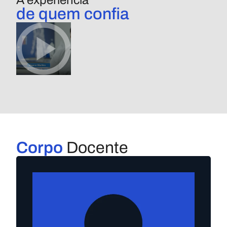
A experiência
de quem confia
Corpo
Docente