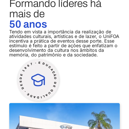
Formando líderes há
Pós-graduação
mais de
50 anos
Análises Clínicas
Conheça o curso
Pós-graduação
Tendo em vista a importância da realização de
atividades culturais, artísticas e de lazer, o UniFOA
incentiva a prática de eventos desse porte. Esse
estímulo é feito a partir de ações que enfatizam o
desenvolvimento da cultura nos âmbitos da
Enfermagem em Terapia Intensiva e
memória, do patrimônio e da sociedade.
em Alta Complexidade
Conheça o curso
Pós-graduação
Nutrição Esportiva
Conheça o curso
Pós-graduação
MBA em Direito Tributário,
Trabalhista e Previdenciário na
Empresa