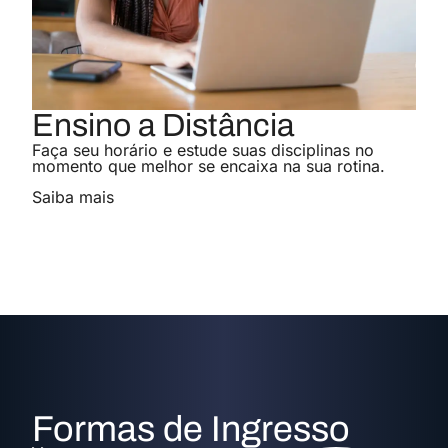
Engenharia Civil
Conheça o curso
Graduação
Ensino a Distância
Engenharia da Computação
Faça seu horário e estude suas disciplinas no
Conheça o curso
momento que melhor se encaixa na sua rotina.
Pós-graduação
Saiba mais
Endodontia
Conheça o curso
Mestrado
Mestrado Profissional em Materiais
(MEMAT)
Conheça o curso
Mestrado
Formas de Ingresso