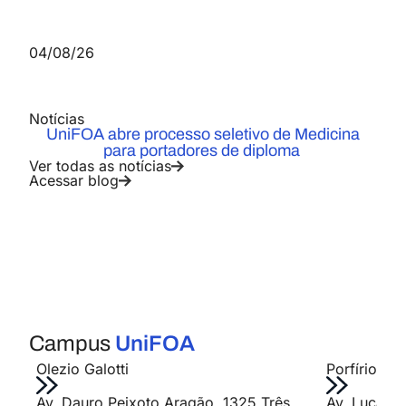
Medicina
Conheça o curso
04/08/26
Pós-graduação
Notícias
Educação Física no Ambiente
UniFOA abre processo seletivo de Medicina
Hospitalar e Postos de Saúde
para portadores de diploma
Conheça o curso
Ver todas as notícias
Pós-graduação
Acessar blog
Treinamento Desportivo: da
Formação de Talentos à
Performance
Conheça o curso
Pós-graduação
Campus
UniFOA
Musculação Terapêutica e Personal
Olezio Galotti
Porfírio Jo
Trainer
Conheça o curso
Pós-graduação
Av. Dauro Peixoto Aragão, 1325 Três
Av. Lucas E