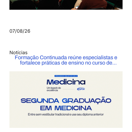
Graduação
Gestão Comercial
Conheça o curso
07/08/26
Graduação
Gestão Financeira
Notícias
Conheça o curso
Formação Continuada reúne especialistas e
Graduação
fortalece práticas de ensino no curso de
Medicina do UniFOA
Processos Gerenciais
Conheça o curso
Graduação
Gestão Pública
Conheça o curso
Graduação