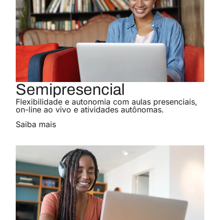
Odontologia
Conheça o curso
Graduação
Ciências Contábeis
Semipresencial
Conheça o curso
Graduação
Flexibilidade e autonomia com aulas presenciais,
on-line ao vivo e atividades autônomas.
Saiba mais
Design
Conheça o curso
Graduação
Direito
Conheça o curso
Graduação