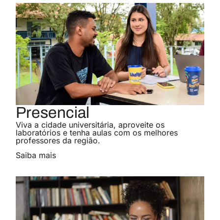
Engenharia Mecânica
Conheça o curso
Graduação
Sistemas de Informação
Conheça o curso
Graduação
Educação Física
Presencial
Conheça o curso
Graduação
Viva a cidade universitária, aproveite os
laboratórios e tenha aulas com os melhores
professores da região.
Enfermagem
Saiba mais
Conheça o curso
Graduação
Nutrição
Conheça o curso
Graduação