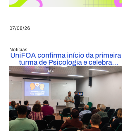
Conheça o curso
Pós-graduação
MBA em Gestão Organizacional de
07/08/26
Pessoas
Conheça o curso
Graduação
Notícias
UniFOA confirma início da primeira
turma de Psicologia e celebra
Farmácia
Conheça o curso
marco histórico para a Instituição
Graduação
Gestão de Negócios Imobiliários
Conheça o curso
Graduação
Comércio Exterior
Conheça o curso