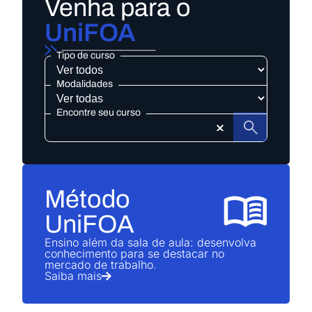
Venha para o
UniFOA
Tipo de curso
Tipo
de
curso
Modalidades
Modalidades
Encontre seu curso
Encontre
seu
curso
Graduação
Método
Administração
UniFOA
Conheça o curso
Graduação
Ensino além da sala de aula: desenvolva
conhecimento para se destacar no
mercado de trabalho.
Saiba mais
Ciências Biológicas
Conheça o curso
Graduação