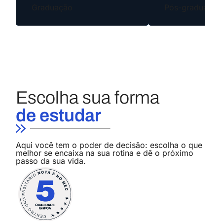
Graduação
Pós-graduaçã
Logística
Conheça o curso
Graduação
Análise e Desenvolvimento de
Sistemas
Conheça o curso
Graduação
Escolha sua forma
de estudar
Engenharia de Produção
Conheça o curso
Graduação
Aqui você tem o poder de decisão: escolha o que
melhor se encaixa na sua rotina e dê o próximo
passo da sua vida.
Engenharia Elétrica
Conheça o curso
Graduação