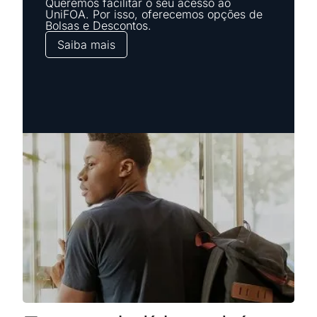
Queremos facilitar o seu acesso ao
Implantodontia
UniFOA. Por isso, oferecemos opções de
Conheça o curso
Bolsas e Descontos.
Pós-graduação
Saiba mais
Odontologia Hospitalar
Conheça o curso
Pós-graduação
Ortodontia
Conheça o curso
Pós-graduação
Periodontia
Conheça o curso
Pós-graduação
Prótese Dentária
Conheça o curso