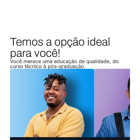
Gestão de Recursos Humanos
Conheça o curso
Graduação
Temos a opção ideal
para você!
Marketing
Conheça o curso
Graduação
Você merece uma educação de qualidade, do
curso técnico à pós-graduação.
Jornalismo
Conheça o curso
Graduação
Publicidade e Propaganda
Conheça o curso
Graduação