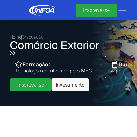
Inscreva-se
Home
Graduação
Comércio Exterior
Formação:
Duraçã
Tecnólogo
reconhecido pelo
MEC
4 períodos 
Inscreva-se
Investimento