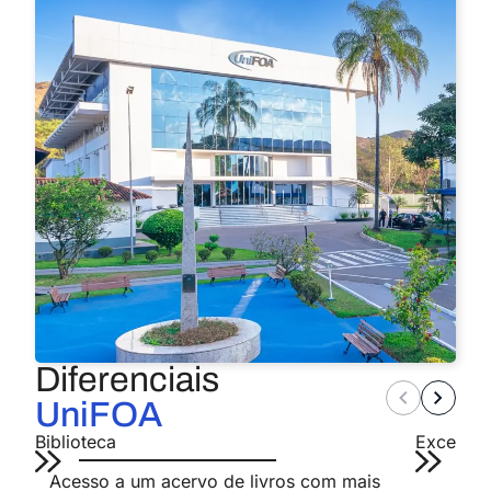
Diferenciais
UniFOA
Biblioteca
Excelênc
Acesso a um acervo de livros com mais
Som