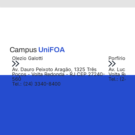
Campus
UniFOA
Olezio Galotti
Porfírio Jo
Av. Dauro Peixoto Aragão, 1325 Três
Av. Lucas E
Poços - Volta Redonda - RJ CEP 27240-
Volta Redo
560
Tel.: (24) 
Tel.: (24) 3340-8400