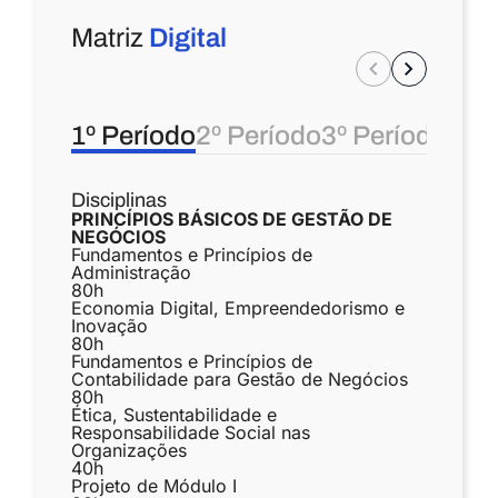
Matriz
Digital
1º Período
2º Período
3º Período
4º P
Disciplinas
PRINCÍPIOS BÁSICOS DE GESTÃO DE
NEGÓCIOS
Fundamentos e Princípios de
Administração
80
h
Economia Digital, Empreendedorismo e
Inovação
80
h
Fundamentos e Princípios de
Contabilidade para Gestão de Negócios
80
h
Ética, Sustentabilidade e
Responsabilidade Social nas
Organizações
40
h
Projeto de Módulo I