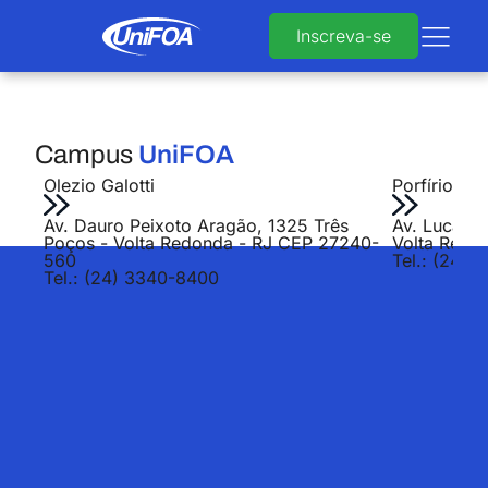
Inscreva-se
Campus
UniFOA
Olezio Galotti
Porfírio Jo
Av. Dauro Peixoto Aragão, 1325 Três
Av. Lucas E
Poços - Volta Redonda - RJ CEP 27240-
Volta Redo
560
Tel.: (24) 
Tel.: (24) 3340-8400