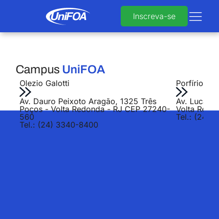
Inscreva-se
Campus
UniFOA
Olezio Galotti
Porfírio Jo
Av. Dauro Peixoto Aragão, 1325 Três
Av. Lucas E
Poços - Volta Redonda - RJ CEP 27240-
Volta Redo
560
Tel.: (24) 
Tel.: (24) 3340-8400