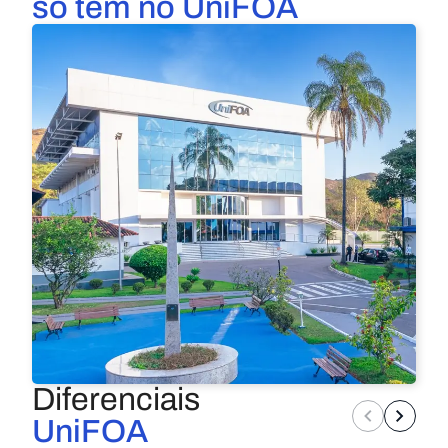
só tem no UniFOA
Diferenciais
UniFOA