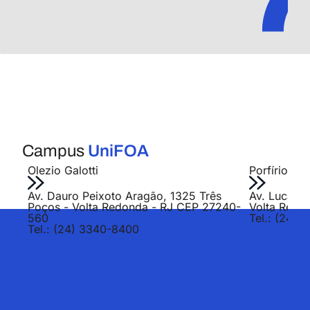
Campus
UniFOA
Olezio Galotti
Porfírio Jo
Av. Dauro Peixoto Aragão, 1325 Três
Av. Lucas E
Poços - Volta Redonda - RJ CEP 27240-
Volta Redo
560
Tel.: (24) 
Tel.: (24) 3340-8400