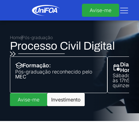
Avise-me
Home
Pós-graduação
Processo Civil Digital
Dias e
Formação:
Horári
Pós-graduação
reconhecido pelo
Sábados d
MEC
às 17h50 (a
quinzenais
Avise-me
Investimento