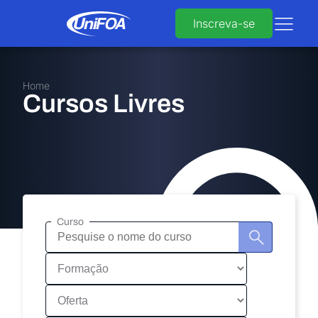
Inscreva-se
Home
Cursos Livres
Curso
Pesquisa
de
curso