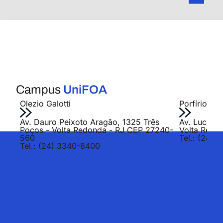
Campus
UniFOA
Olezio Galotti
Porfírio Jo
Av. Dauro Peixoto Aragão, 1325 Três
Av. Lucas E
Poços - Volta Redonda - RJ CEP 27240-
Volta Redo
560
Tel.: (24) 
Tel.: (24) 3340-8400