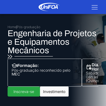
Home
Pós-graduação
Engenharia de Projetos
e Equipamentos
Mecânicos
Dias e
Formação:
Horári
Pós-graduação
reconhecido pelo
Sábados d
MEC
08h às 17h
(Quinzenal
Inscreva-se
Investimento