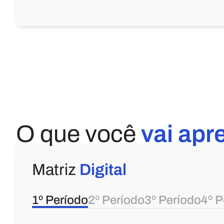
O que você
vai apr
Matriz
Digital
1º Período
2º Período
3º Período
4º P