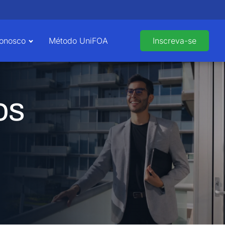
Conosco
Método UniFOA
Inscreva-se
os