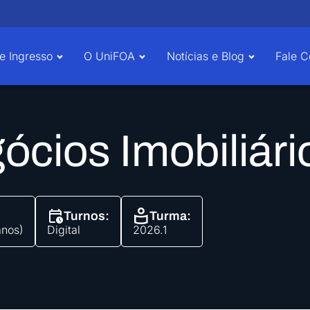
e Ingresso
O UniFOA
Notícias e Blog
Fale 
cios Imobiliári
Turnos:
Turma:
anos)
Digital
2026.1