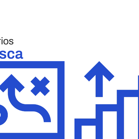
ios
usca