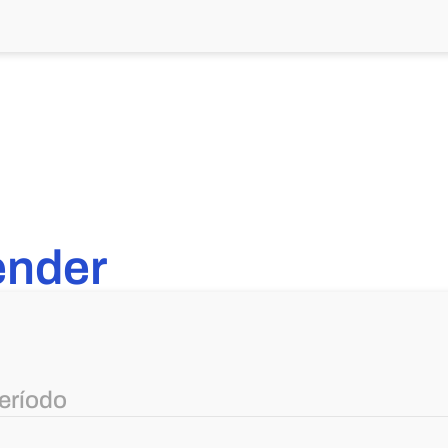
ender
eríodo