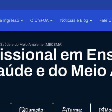
e Ingresso
O UniFOA
Notícias e Blog
Fale 
da Saúde e do Meio Ambiente (MECSMA)
issional em En
aúde e do Meio
Duração:
Turma:
Mod