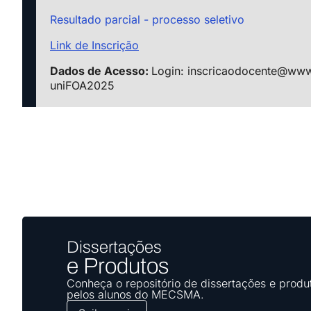
Resultado parcial - processo seletivo
Link de Inscrição
Dados de Acesso:
Login: inscricaodocente@www.
uniFOA2025
Dissertações
e Produtos
Conheça o repositório de dissertações e produ
pelos alunos do MECSMA.