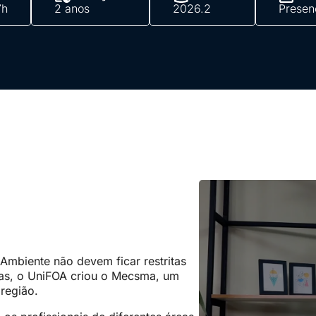
7h
2 anos
2026.2
Presen
Ambiente não devem ficar restritas
ulas, o UniFOA criou o Mecsma, um
região.