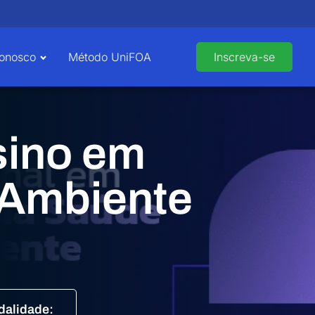
Conosco
Método UniFOA
Inscreva-se
sino em
 Ambiente
alidade: