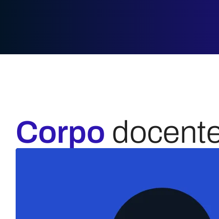
Corpo
docent