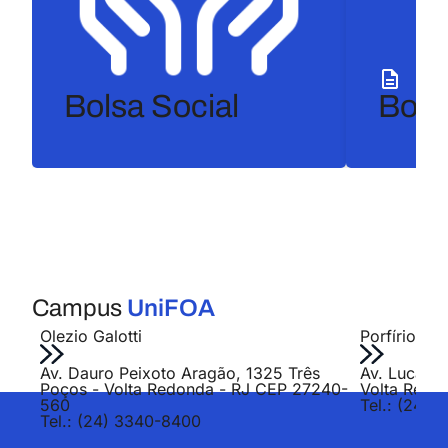
Bolsa Social
Bols
Campus
UniFOA
Olezio Galotti
Porfírio Jo
Av. Dauro Peixoto Aragão, 1325 Três
Av. Lucas E
Poços - Volta Redonda - RJ CEP 27240-
Volta Redo
560
Tel.: (24) 
Tel.: (24) 3340-8400