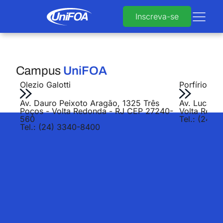
Inscreva-se
Campus
UniFOA
Olezio Galotti
Porfírio Jo
Av. Dauro Peixoto Aragão, 1325 Três
Av. Lucas E
Poços - Volta Redonda - RJ CEP 27240-
Volta Redo
560
Tel.: (24) 
Tel.: (24) 3340-8400