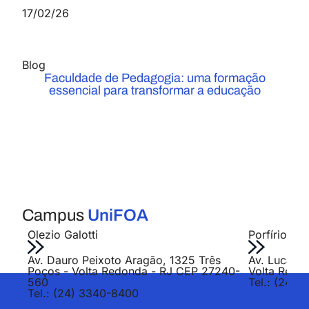
17/02/26
Blog
Faculdade de Pedagogia: uma formação
essencial para transformar a educação
Campus
UniFOA
Olezio Galotti
Porfírio Jo
Av. Dauro Peixoto Aragão, 1325 Três
Av. Lucas E
Poços - Volta Redonda - RJ CEP 27240-
Volta Redo
560
Tel.: (24) 
Tel.: (24) 3340-8400