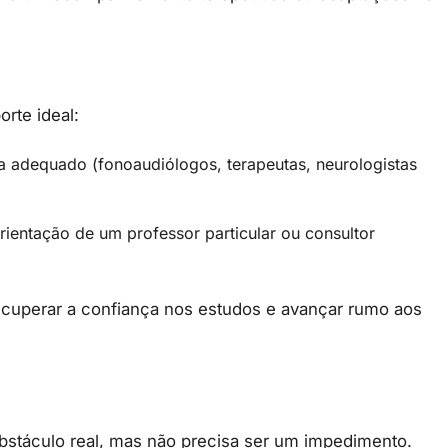
orte
ideal:
ta
adequado (
fonoaudiólogos,
terapeutas,
neurologistas
rientação
de
um
professor
particular
ou
consultor
ecuperar
a
confiança
nos
estudos
e
avançar
rumo
aos
bstáculo
real,
mas
não
precisa
ser
um
impedimento.