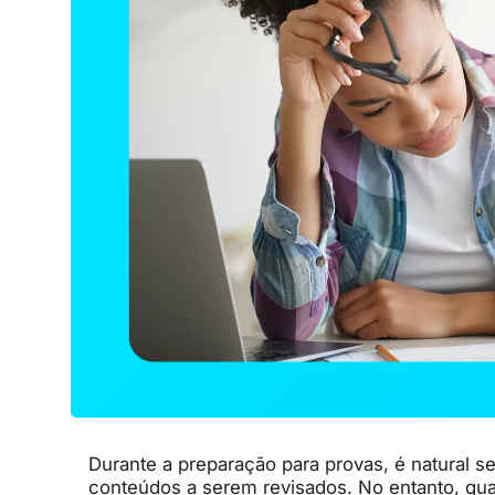
Durante
a
preparação
para provas
,
é
natural
s
conteúdos
a
serem
revisados.
No
entanto,
qu