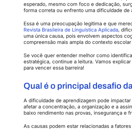
esperado,
mesmo
com
foco
e
dedicação,
sur
forma
correta
ou
enfrento
uma
dificuldade
de
Essa
é
uma
preocupação
legítima
e
que
mere
Revista
Brasileira
de
Linguística
Aplicada
,
difi
uma
única
causa,
pois
envolvem
aspectos
cog
compreensão
mais
ampla
do
contexto
escola
Se
você
quer
entender
melhor
como
identific
estratégica,
continue
a
leitura.
Vamos
explica
para
vencer
essa
barreira!
Qual
é
o
principal
desafio
d
A
dificuldade
de
aprendizagem
pode
impacta
afetar
a
concentração,
a
organização
e
a
assi
baixo
rendimento
nas
provas,
insegurança
e
f
As
causas
podem
estar
relacionadas
a
fatore