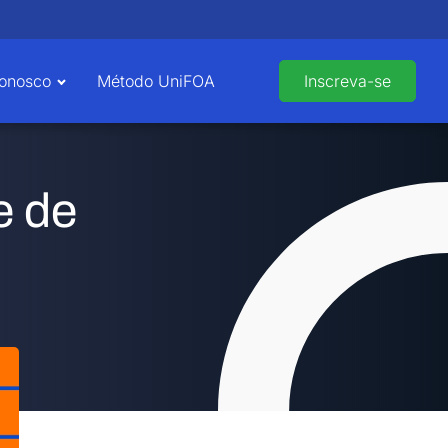
Conosco
Método UniFOA
Inscreva-se
e de