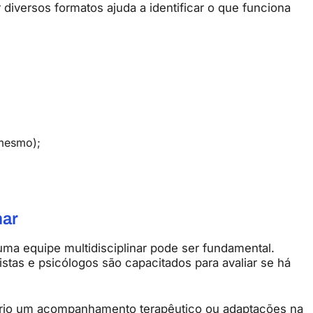
r
diversos
formatos
ajuda
a
identificar
o
que
funciona
mesmo);
nar
uma
equipe
multidisciplinar
pode
ser
fundamental.
istas
e
psicólogos
são
capacitados
para
avaliar
se
há
rio
um
acompanhamento
terapêutico
ou
adaptações
na