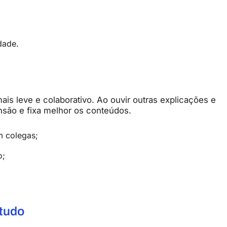
dade.
mais
leve
e
colaborativo.
Ao
ouvir
outras
explicações
e
nsão
e
fixa
melhor
os
conteúdos.
m
colegas;
o;
tudo