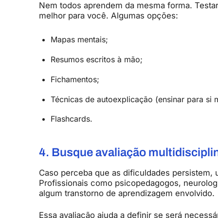
Nem
todos
aprendem
da
mesma
forma.
Testa
melhor
para
você.
Algumas
opções:
Mapas
mentais;
Resumos
escritos
à
mão;
Fichamentos;
Técnicas
de
autoexplicação (
ensinar
para
si
Flashcards.
4.
Busque
avaliação
multidiscipli
Caso
perceba
que
as
dificuldades
persistem,
Profissionais
como
psicopedagogos,
neurolog
algum
transtorno
de
aprendizagem
envolvido.
Essa
avaliação
ajuda
a
definir
se
será
necessá