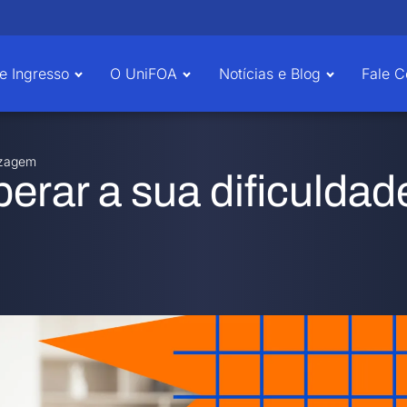
e Ingresso
O UniFOA
Notícias e Blog
Fale 
izagem
erar a sua dificuldad