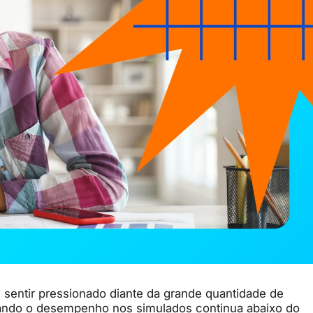
e
sentir
pressionado
diante
da
grande
quantidade
de
ando
o
desempenho
nos
simulados
continua
abaixo
do