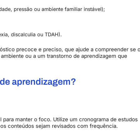
edade,
pressão
ou
ambiente
familiar
instável);
exia,
discalculia
ou
TDAH).
óstico
precoce
e
preciso,
que
ajude
a
compreender
se
o
ambiente
ou
a
um
transtorno
de
aprendizagem
que
de
aprendizagem?
al
para
manter
o
foco.
Utilize
um
cronograma
de
estudos
s
os
conteúdos
sejam
revisados
com
frequência.