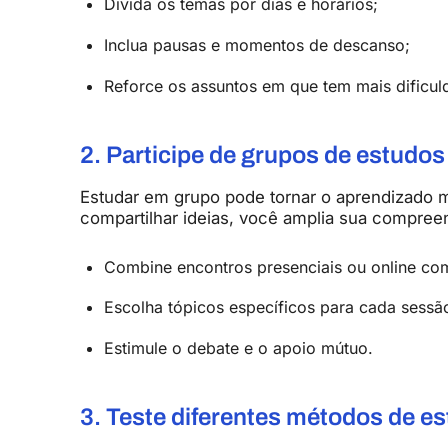
Divida
os
temas
por
dias
e
horários;
Inclua
pausas
e
momentos
de
descanso;
Reforce
os
assuntos
em
que
tem
mais
dificul
2.
Participe
de
grupos
de
estudos
Estudar
em
grupo
pode
tornar
o
aprendizado
compartilhar
ideias,
você
amplia
sua
compree
Combine
encontros
presenciais
ou
online
co
Escolha
tópicos
específicos
para
cada
sessã
Estimule
o
debate
e
o
apoio
mútuo.
3.
Teste
diferentes
métodos
de
es