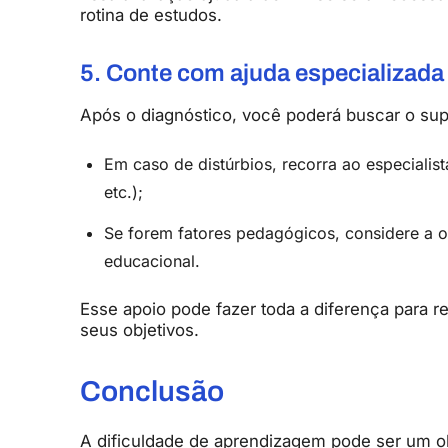
rotina
de
estudos.
5.
Conte
com
ajuda
especializada
Após
o
diagnóstico,
você
poderá
buscar
o
sup
Em
caso
de
distúrbios,
recorra
ao
especialis
etc.);
Se
forem
fatores
pedagógicos,
considere
a
o
educacional.
Esse
apoio
pode
fazer
toda
a
diferença
para
r
seus
objetivos.
Conclusão
A
dificuldade
de
aprendizagem
pode
ser
um
o