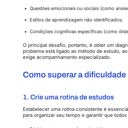
Questões
emocionais
ou
sociais (
como
ansi
Estilos
de
aprendizagem
não
identificados;
Condições
cognitivas
específicas (
como
disl
O
principal
desafio,
portanto,
é
obter
um
diagn
problema
está
ligado
ao
método
de
estudo,
a
exige
acompanhamento
especializado.
Como
superar
a
dificuldade
1.
Crie
uma
rotina
de
estudos
Estabelecer
uma
rotina
consistente
é
essenci
para
organizar
seu
tempo
e
garantir
que
todo