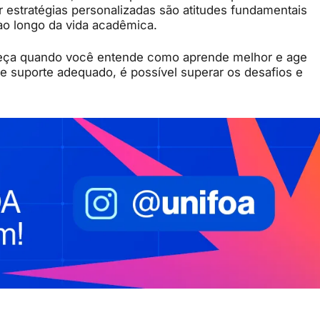
r
estratégias
personalizadas
são
atitudes
fundamentais
ao
longo
da
vida
acadêmica.
eça
quando
você
entende
como
aprende
melhor
e
age
e
suporte
adequado,
é
possível
superar
os
desafios
e