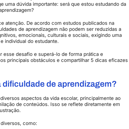
ge
uma
dúvida
importante:
será
que
estou
estudando
da
aprendizagem?
ce
atenção.
De
acordo
com
estudos
publicados
na
culdades
de
aprendizagem
não
podem
ser
reduzidas
a
nitivos,
emocionais,
culturais
e
sociais,
exigindo
uma
r
e
individual
do
estudante.
ar
esse
desafio
e
superá-
lo
de
forma
prática
e
r
os
principais
obstáculos
e
compartilhar
5
dicas
eficazes
a
dificuldade
de
aprendizagem?
r
diversos
aspectos
da
vida
escolar,
principalmente
ao
milação
de
conteúdos.
Isso
se
reflete
diretamente
em
rustração.
s
diversos,
como: