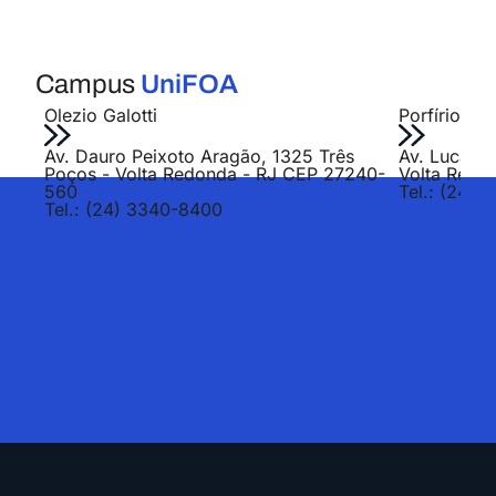
Campus
UniFOA
Olezio Galotti
Porfírio Jo
Av. Dauro Peixoto Aragão, 1325 Três
Av. Lucas E
Poços - Volta Redonda - RJ CEP 27240-
Volta Redo
560
Tel.: (24) 
Tel.: (24) 3340-8400