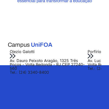
essencial para transformar a educação
Campus
UniFOA
Olezio Galotti
Porfírio Jo
Av. Dauro Peixoto Aragão, 1325 Três
Av. Lucas E
Poços - Volta Redonda - RJ CEP 27240-
Volta Redo
560
Tel.: (24) 
Tel.: (24) 3340-8400