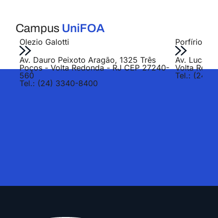
Campus
UniFOA
Olezio Galotti
Porfírio Jo
Av. Dauro Peixoto Aragão, 1325 Três
Av. Lucas E
Poços - Volta Redonda - RJ CEP 27240-
Volta Redo
560
Tel.: (24) 
Tel.: (24) 3340-8400