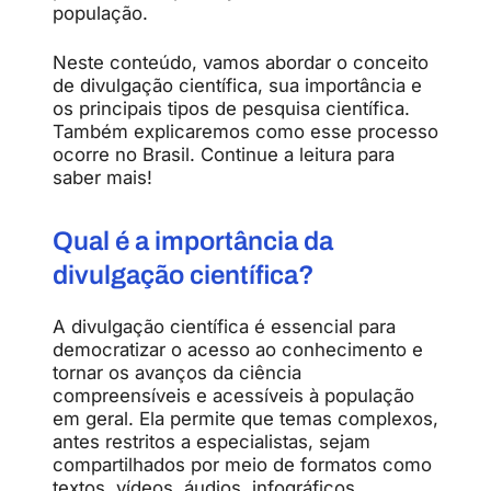
população.
Neste conteúdo
,
vamos
abordar
o
conceito
de
divulgação
científica,
sua
importância
e
os
principais
tipos
de
pesquisa
científica.
Também
explicaremos
como
esse
processo
ocorre
no
Brasil.
Continue
a
leitura
para
saber
mais!
Qual
é
a
importância
da
divulgação
científica?
A
divulgação
científica
é
essencial
para
democratizar
o
acesso
ao
conhecimento
e
tornar
os
avanços
da
ciência
compreensíveis
e
acessíveis
à
população
em
geral.
Ela
permite
que
temas
complexos,
antes
restritos
a
especialistas,
sejam
compartilhados
por
meio
de
formatos
como
textos,
vídeos,
áudios,
infográficos,