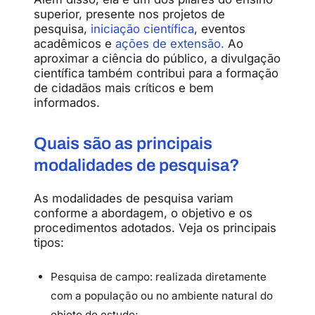
superior,
presente
nos
projetos
de
pesquisa,
iniciação científica
,
eventos
acadêmicos
e
ações
de extensão.
Ao
aproximar
a
ciência
do
público,
a
divulgação
científica
também
contribui
para
a
formação
de
cidadãos
mais
críticos
e
bem
informados.
Quais
são
as
principais
modalidades
de
pesquisa?
As
modalidades
de
pesquisa
variam
conforme
a
abordagem,
o
objetivo
e
os
procedimentos
adotados.
Veja
os
principais
tipos:
Pesquisa de campo:
realizada
diretamente
com
a
população
ou
no
ambiente
natural
do
objeto
de
estudo;