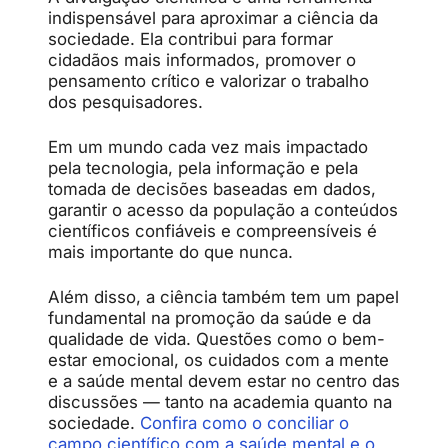
indispensável
para
aproximar
a
ciência
da
sociedade.
Ela
contribui
para
formar
cidadãos
mais
informados,
promover
o
pensamento
crítico
e
valorizar
o
trabalho
dos
pesquisadores.
Em
um
mundo
cada
vez
mais
impactado
pela
tecnologia,
pela
informação
e
pela
tomada
de
decisões
baseadas
em
dados,
garantir
o
acesso
da
população
a
conteúdos
científicos
confiáveis
e
compreensíveis
é
mais
importante
do
que
nunca.
Além disso, a ciência também tem um papel
fundamental na promoção da saúde e da
qualidade de vida. Questões como o bem-
estar emocional, os cuidados com a mente
e a saúde mental devem estar no centro das
discussões — tanto na academia quanto na
sociedade.
Confira como o conciliar o
campo científico com a saúde mental e o