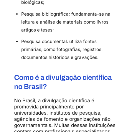
biológicas;
Pesquisa bibliográfica;
fundamenta-
se
na
leitura
e
análise
de
materiais
como
livros,
artigos
e
teses;
Pesquisa documental:
utiliza
fontes
primárias,
como
fotografias,
registros,
documentos
históricos
e
gravações.
Como
é
a
divulgação
científica
no
Brasil?
No
Brasil,
a
divulgação
científica
é
promovida
principalmente
por
universidades,
institutos
de
pesquisa,
agências
de
fomento
e
organizações
não
governamentais
.
Muitas
dessas
instituições
contam
com
profissionais
especializados