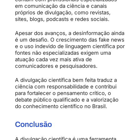
em
comunicação
da
ciência
e
canais
próprios
de
divulgação,
como
revistas,
sites,
blogs,
podcasts
e
redes
sociais.
Apesar
dos
avanços,
a
desinformação
ainda
é
um
desafio.
O
crescimento
das
fake
news
e
o
uso
indevido
de
linguagem
científica
por
fontes
não
especializadas
exigem
uma
atuação
cada
vez
mais
ativa
de
comunicadores
e
pesquisadores.
A
divulgação
científica
bem
feita
traduz
a
ciência
com
responsabilidade
e
contribui
para
fortalecer
o
pensamento
crítico,
o
debate
público
qualificado
e
a
valorização
do
conhecimento
científico
no
Brasil.
Conclusão
A
divulgação
científica
é
uma
ferramenta