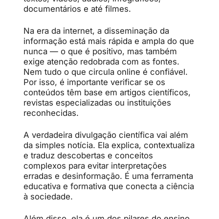
documentários
e
até
filmes.
Na
era
da
internet,
a
disseminação
da
informação
está
mais
rápida
e
ampla
do
que
nunca —
o
que
é
positivo,
mas
também
exige
atenção
redobrada
com
as
fontes
.
Nem
tudo
o
que
circula
online
é
confiável.
Por
isso,
é
importante
verificar
se
os
conteúdos
têm
base
em
artigos
científicos,
revistas
especializadas
ou
instituições
reconhecidas
.
A
verdadeira
divulgação
científica
vai
além
da
simples
notícia.
Ela
explica,
contextualiza
e
traduz
descobertas
e
conceitos
complexos
para
evitar
interpretações
erradas
e
desinformação.
É
uma
ferramenta
educativa
e
formativa
que
conecta
a
ciência
à
sociedade.
Além
disso,
ela
é
um
dos
pilares
do
ensino