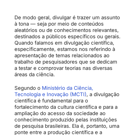
De
modo
geral,
divulgar
é
trazer
um
assunto
à
tona —
seja
por
meio
de
conteúdos
aleatórios
ou
de
conhecimentos
relevantes,
destinados
a
públicos
específicos
ou
gerais.
Quando
falamos
em
divulgação
científica
,
especificamente,
estamos
nos
referindo
à
apresentação
de
temas
relacionados
ao
trabalho
de
pesquisadores
que
se
dedicam
a
testar
e
comprovar
teorias
nas
diversas
áreas
da
ciência.
Segundo
o
Ministério
da
Ciência,
Tecnologia
e
Inovação (MCTI)
,
a
divulgação
científica
é
fundamental
para
o
fortalecimento
da
cultura
científica
e
para
a
ampliação
do
acesso
da
sociedade
ao
conhecimento
produzido
pelas
instituições
de
pesquisa
brasileiras.
Ela
é,
portanto,
uma
ponte
entre
a
produção
científica
e
a