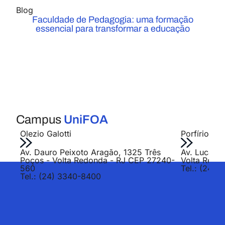
Blog
Faculdade de Pedagogia: uma formação
essencial para transformar a educação
Campus
UniFOA
Olezio Galotti
Porfírio Jo
Av. Dauro Peixoto Aragão, 1325 Três
Av. Lucas E
Poços - Volta Redonda - RJ CEP 27240-
Volta Redo
560
Tel.: (24) 
Tel.: (24) 3340-8400