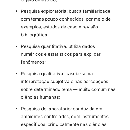
Pesquisa exploratória:
busca
familiaridade
com
temas
pouco
conhecidos,
por
meio
de
exemplos,
estudos
de
caso
e
revisão
bibliográfica;
Pesquisa quantitativa:
utiliza
dados
numéricos
e
estatísticos
para
explicar
fenômenos;
Pesquisa qualitativa:
baseia-
se
na
interpretação
subjetiva
e
nas
percepções
sobre
determinado
tema —
muito
comum
nas
ciências
humanas;
Pesquisa de laboratório:
conduzida
em
ambientes
controlados,
com
instrumentos
específicos,
principalmente
nas
ciências