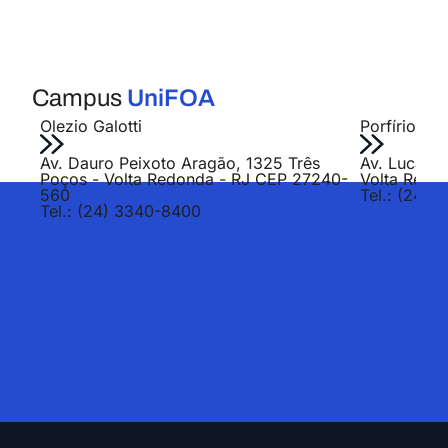
Campus
UniFOA
Olezio Galotti
Porfírio Jo
Av. Dauro Peixoto Aragão, 1325 Três
Av. Lucas E
Poços - Volta Redonda - RJ CEP 27240-
Volta Redo
560
Tel.: (24) 
Tel.: (24) 3340-8400