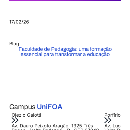
17/02/26
Blog
Faculdade de Pedagogia: uma formação
essencial para transformar a educação
Campus
UniFOA
Olezio Galotti
Porfírio Jo
Av. Dauro Peixoto Aragão, 1325 Três
Av. Lucas E