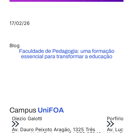
17/02/26
Blog
Faculdade de Pedagogia: uma formação
essencial para transformar a educação
Campus
UniFOA
Olezio Galotti
Porfírio Jo
Av. Dauro Peixoto Aragão, 1325 Três
Av. Lucas E