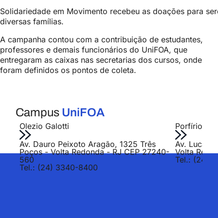
Solidariedade em Movimento recebeu as doações para ser
diversas famílias.
A campanha contou com a contribuição de estudantes,
professores e demais funcionários do UniFOA, que
entregaram as caixas nas secretarias dos cursos, onde
foram definidos os pontos de coleta.
Campus
UniFOA
Olezio Galotti
Porfírio Jo
Av. Dauro Peixoto Aragão, 1325 Três
Av. Lucas E
Poços - Volta Redonda - RJ CEP 27240-
Volta Redo
560
Tel.: (24) 
Tel.: (24) 3340-8400