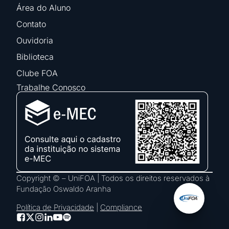
Área do Aluno
Contato
Ouvidoria
Biblioteca
Clube FOA
Trabalhe Conosco
Copyright © – UniFOA | Todos os direitos reservados à
Fundação Oswaldo Aranha
Política de Privacidade
|
Compliance