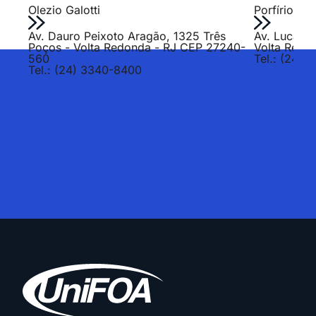
Olezio Galotti
Porfírio Jo
Av. Dauro Peixoto Aragão, 1325 Três
Av. Lucas E
Poços - Volta Redonda - RJ CEP 27240-
Volta Redo
560
Tel.: (24) 
Tel.: (24) 3340-8400