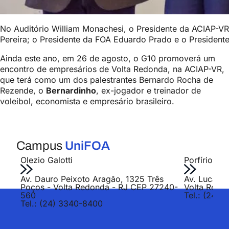
No Auditório William Monachesi, o Presidente da ACIAP-VR
Pereira; o Presidente da FOA Eduardo Prado e o Presidente
Ainda este ano, em 26 de agosto, o G10 promoverá um
encontro de empresários de Volta Redonda, na ACIAP-VR,
que terá como um dos palestrantes Bernardo Rocha de
Rezende, o
Bernardinho
, ex-jogador e treinador de
voleibol, economista e empresário brasileiro.
Campus
UniFOA
Olezio Galotti
Porfírio Jo
Av. Dauro Peixoto Aragão, 1325 Três
Av. Lucas E
Poços - Volta Redonda - RJ CEP 27240-
Volta Redo
560
Tel.: (24) 
Tel.: (24) 3340-8400