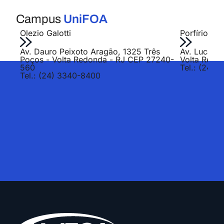
Campus
UniFOA
Olezio Galotti
Porfírio Jo
Av. Dauro Peixoto Aragão, 1325 Três
Av. Lucas E
Poços - Volta Redonda - RJ CEP 27240-
Volta Redo
560
Tel.: (24) 
Tel.: (24) 3340-8400