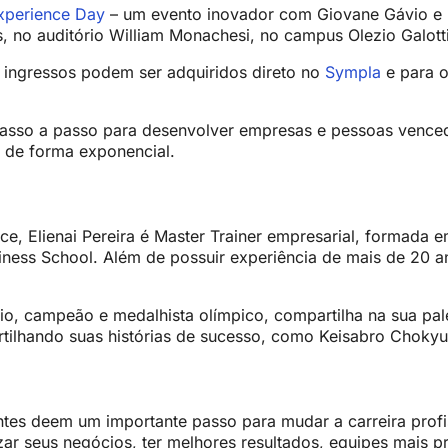
xperience Day
– um evento inovador com Giovane Gávio e El
s, no auditório William Monachesi, no campus Olezio Galott
s ingressos podem ser adquiridos direto no
Sympla
e para o
asso a passo para desenvolver empresas e pessoas vencedo
o de forma exponencial.
nce, Elienai Pereira é Master Trainer empresarial, formada
iness School. Além de possuir experiência de mais de 20 
o, campeão e medalhista olímpico, compartilha na sua pale
tilhando suas histórias de sucesso, como Keisabro Chokyu
es deem um importante passo para mudar a carreira profiss
ar seus negócios, ter melhores resultados, equipes mais 