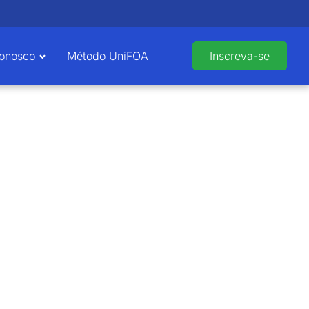
Conosco
Método UniFOA
Inscreva-se