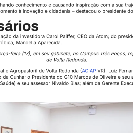
lhando conhecimento e causando inspiração com a sua traj
mento à inovação e cidadania – destacou o presidente do
sários
ação da investidora Carol Paiffer, CEO da Atom; do presi
róbica, Manoella Aparecida.
erça-feira (17), em seu gabinete, no Campus Três Poços, 
de Volta Redonda.
al e Agropastoril de Volta Redonda (
ACIAP
VR), Luiz Ferna
o da Cunha; o Presidente do G10 Marcos de Oliveira e seu 
a Saúde) e seu assessor Nivaldo Bias; além da Gerente Exec