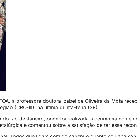
FOA, a professora doutora Izabel de Oliveira da Mota rec
ião (CRQ-III), na última quinta-feira (29).
o do Rio de Janeiro, onde foi realizada a cerimônia come
talúrgica e comentou sobre a satisfação de ter esse reco
ional. Todos que lidam comigo sabem o quanto sou apaixo