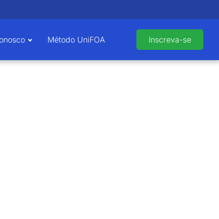
Conosco
Método UniFOA
Inscreva-se