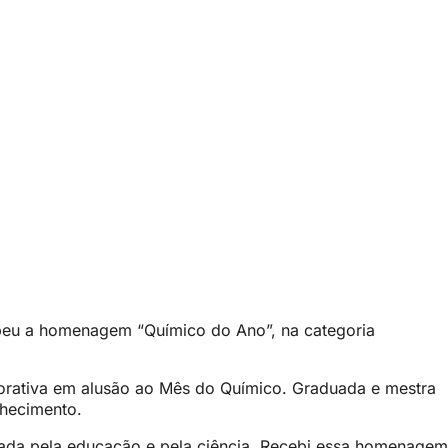
ebeu a homenagem “Químico do Ano”, na categoria
morativa em alusão ao Mês do Químico. Graduada e mestra
nhecimento.
nada pela educação e pela ciência. Recebi essa homenagem