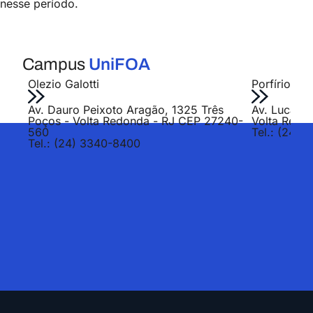
nesse período.
Campus
UniFOA
Olezio Galotti
Porfírio Jo
Av. Dauro Peixoto Aragão, 1325 Três
Av. Lucas E
Poços - Volta Redonda - RJ CEP 27240-
Volta Redo
560
Tel.: (24) 
Tel.: (24) 3340-8400