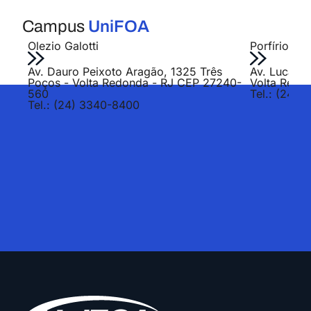
Campus
UniFOA
Olezio Galotti
Porfírio Jo
Av. Dauro Peixoto Aragão, 1325 Três
Av. Lucas E
Poços - Volta Redonda - RJ CEP 27240-
Volta Redo
560
Tel.: (24) 
Tel.: (24) 3340-8400