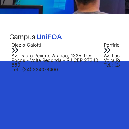
Campus
UniFOA
Olezio Galotti
Porfírio Jo
Av. Dauro Peixoto Aragão, 1325 Três
Av. Lucas E
Poços - Volta Redonda - RJ CEP 27240-
Volta Redo
560
Tel.: (24) 
Tel.: (24) 3340-8400