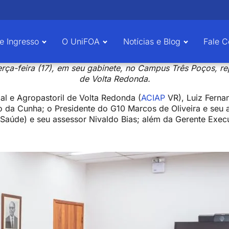
e Ingresso
O UniFOA
Notícias e Blog
Fale 
erça-feira (17), em seu gabinete, no Campus Três Poços, 
de Volta Redonda.
al e Agropastoril de Volta Redonda (
ACIAP
VR), Luiz Ferna
o da Cunha; o Presidente do G10 Marcos de Oliveira e seu 
a Saúde) e seu assessor Nivaldo Bias; além da Gerente Exec