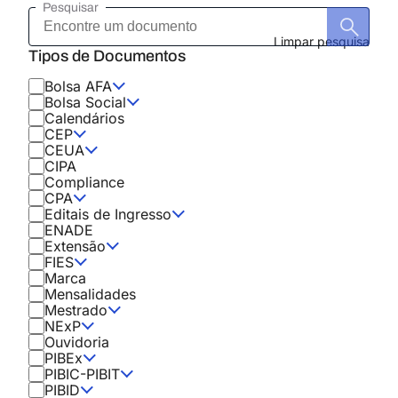
Pesquisar
Encontre
um
documento
Limpar pesquisa
Tipos de Documentos
Bolsa AFA
Bolsa Social
Calendários
CEP
CEUA
CIPA
Compliance
CPA
Editais de Ingresso
ENADE
Extensão
FIES
Marca
Mensalidades
Mestrado
NExP
Ouvidoria
PIBEx
PIBIC-PIBIT
PIBID