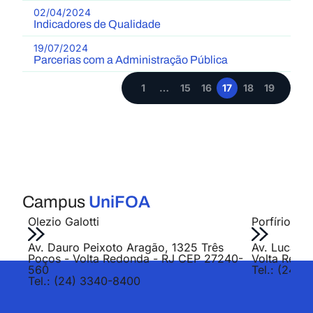
02/04/2024
Indicadores de Qualidade
19/07/2024
Parcerias com a Administração Pública
1
…
15
16
17
18
19
Campus
UniFOA
Olezio Galotti
Porfírio Jo
Av. Dauro Peixoto Aragão, 1325 Três
Av. Lucas E
Poços - Volta Redonda - RJ CEP 27240-
Volta Redo
560
Tel.: (24) 
Tel.: (24) 3340-8400