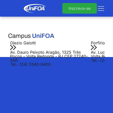
Inscreva-se
Campus
UniFOA
Olezio Galotti
Porfírio Jo
Av. Dauro Peixoto Aragão, 1325 Três
Av. Lucas E
Poços - Volta Redonda - RJ CEP 27240-
Volta Redo
560
Tel.: (24) 
Tel.: (24) 3340-8400