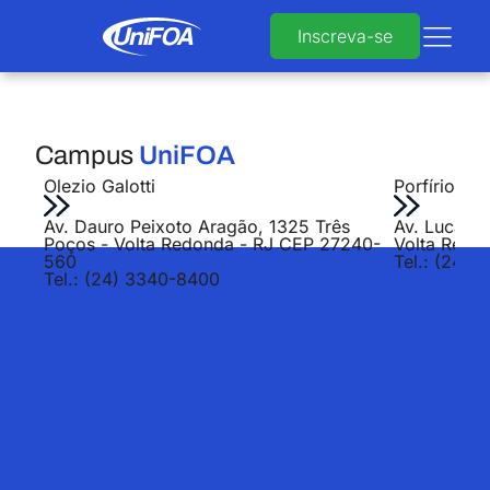
Inscreva-se
Campus
UniFOA
Olezio Galotti
Porfírio Jo
Av. Dauro Peixoto Aragão, 1325 Três
Av. Lucas E
Poços - Volta Redonda - RJ CEP 27240-
Volta Redo
560
Tel.: (24) 
Tel.: (24) 3340-8400