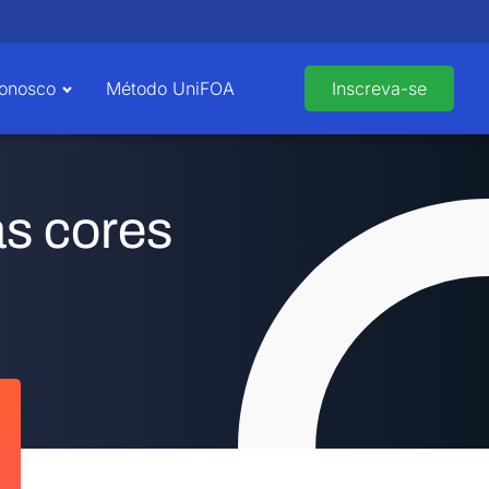
Conosco
Método UniFOA
Inscreva-se
as cores