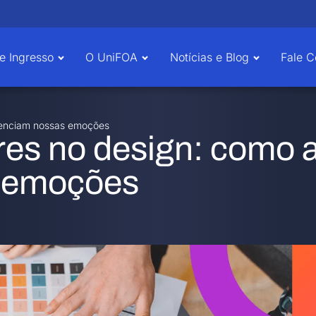
e Ingresso
O UniFOA
Notícias e Blog
Fale 
luenciam nossas emoções
res no design: como 
s emoções