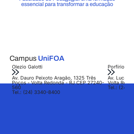
essencial para transformar a educação
Campus
UniFOA
Olezio Galotti
Porfírio Jo
Av. Dauro Peixoto Aragão, 1325 Três
Av. Lucas E
Poços - Volta Redonda - RJ CEP 27240-
Volta Redo
560
Tel.: (24) 
Tel.: (24) 3340-8400