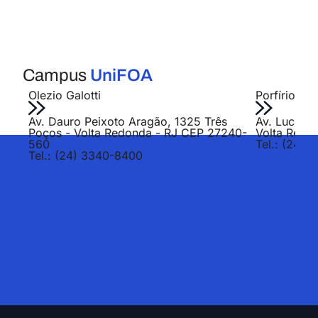
Campus
UniFOA
Olezio Galotti
Porfírio Jo
Av. Dauro Peixoto Aragão, 1325 Três
Av. Lucas E
Poços - Volta Redonda - RJ CEP 27240-
Volta Redo
560
Tel.: (24) 
Tel.: (24) 3340-8400