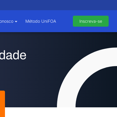
Conosco
Método UniFOA
Inscreva-se
ldade