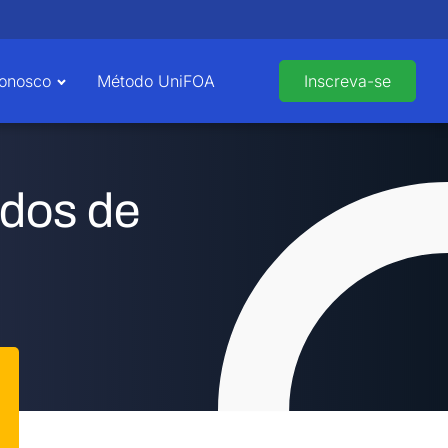
Conosco
Método UniFOA
Inscreva-se
ados de