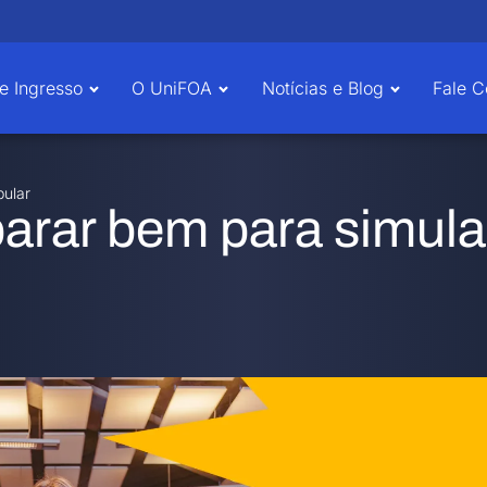
e Ingresso
O UniFOA
Notícias e Blog
Fale 
bular
parar bem para simul