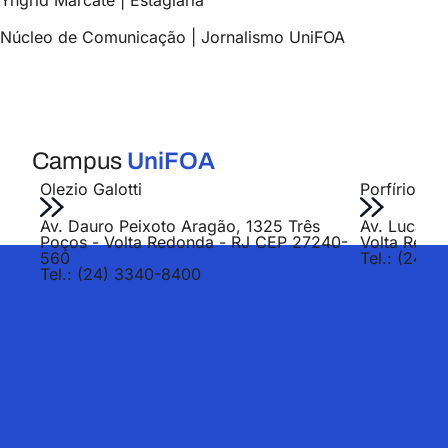
Yngrid Marcate | Estagiária
Núcleo de Comunicação | Jornalismo UniFOA
Campus
UniFOA
Olezio Galotti
Porfírio Jo
Av. Dauro Peixoto Aragão, 1325 Três
Av. Lucas E
Poços - Volta Redonda - RJ CEP 27240-
Volta Redo
560
Tel.: (24) 
Tel.: (24) 3340-8400