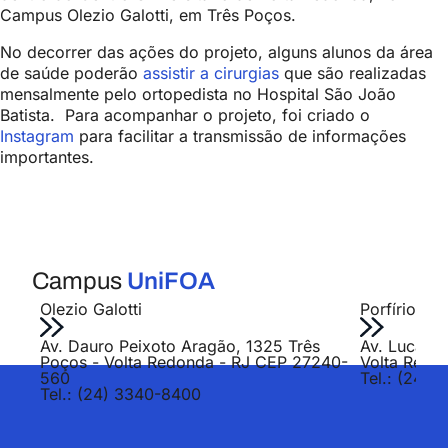
Campus Olezio Galotti, em Três Poços.
No decorrer das ações do projeto, alguns alunos da área
de saúde poderão
assistir a cirurgias
que são realizadas
mensalmente pelo ortopedista no Hospital São João
Batista.
Para acompanhar o projeto, foi criado o
Instagram
para facilitar a transmissão de informações
importantes.
Campus
UniFOA
Olezio Galotti
Porfírio Jo
Av. Dauro Peixoto Aragão, 1325 Três
Av. Lucas E
Poços - Volta Redonda - RJ CEP 27240-
Volta Redo
560
Tel.: (24) 
Tel.: (24) 3340-8400