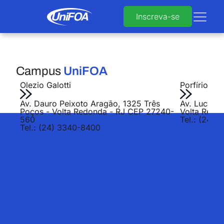
Inscreva-se
Campus
UniFOA
Olezio Galotti
Porfírio Jo
Av. Dauro Peixoto Aragão, 1325 Três
Av. Lucas E
Poços - Volta Redonda - RJ CEP 27240-
Volta Redo
560
Tel.: (24) 
Tel.: (24) 3340-8400