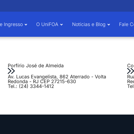
e Ingresso
O UniFOA
Notícias e Blog
Fale 
Porfírio José de Almeida
Col
Av. Lucas Evangelista, 862 Aterrado - Volta
Ru
Redonda - RJ CEP 27215-630
Re
Tel.: (24) 3344-1412
Te