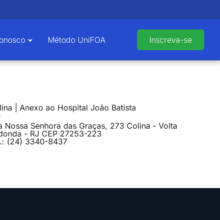
Conosco
Método UniFOA
Inscreva-se
ina | Anexo ao Hospital João Batista
a Nossa Senhora das Graças, 273 Colina - Volta
donda - RJ CEP 27253-223
l.: (24) 3340-8437