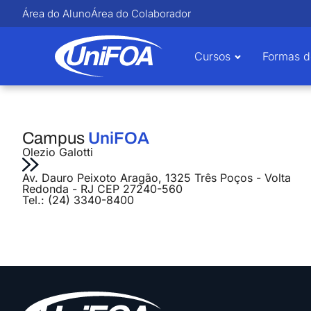
Área do Aluno
Área do Colaborador
Cursos
Formas d
Campus
UniFOA
Olezio Galotti
Av. Dauro Peixoto Aragão, 1325 Três Poços - Volta
Redonda - RJ CEP 27240-560
Tel.: (24) 3340-8400