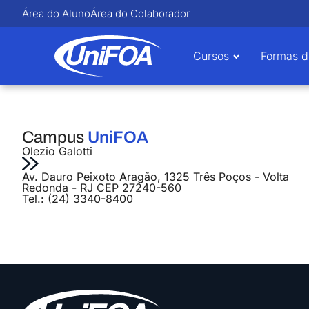
Área do Aluno
Área do Colaborador
Cursos
Formas d
Campus
UniFOA
Olezio Galotti
Av. Dauro Peixoto Aragão, 1325 Três Poços - Volta
Redonda - RJ CEP 27240-560
Tel.: (24) 3340-8400