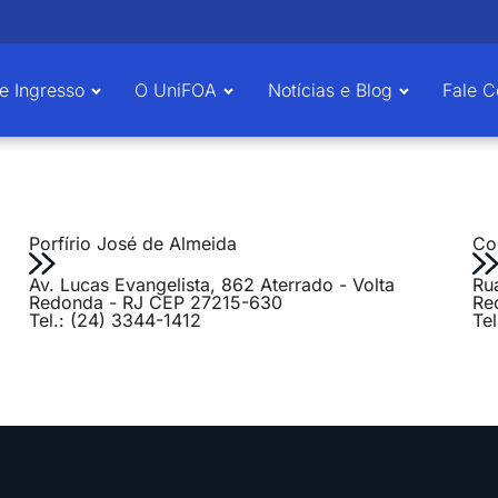
e Ingresso
O UniFOA
Notícias e Blog
Fale 
Porfírio José de Almeida
Col
Av. Lucas Evangelista, 862 Aterrado - Volta
Ru
Redonda - RJ CEP 27215-630
Re
Tel.: (24) 3344-1412
Te