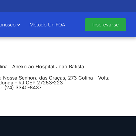
Conosco
Método UniFOA
Inscreva-se
ina | Anexo ao Hospital João Batista
a Nossa Senhora das Graças, 273 Colina - Volta
donda - RJ CEP 27253-223
l.: (24) 3340-8437